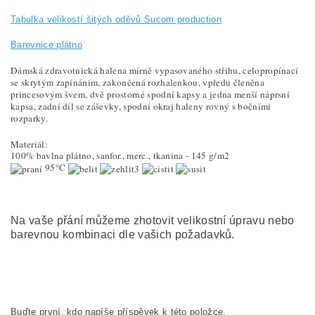
Tabulka velikostí šitých oděvů Sucom production
Barevnice plátno
Dámská zdravotnická halena
mírně vypasovaného střihu
, celopropínací
se skrytým zapínáním, zakončená rozhalenkou, vpředu
členěna
princesovým švem
, dvě prostorné spodní kapsy a jedna menší náprsní
kapsa, zadní díl se záševky, spodní okraj haleny rovný s bočními
rozparky.
Materiál:
100% bavlna plátno, sanfor., merc., tkanina - 145 g/m2
95°C
Na vaše přání můžeme zhotovit velikostní úpravu nebo
barevnou kombinaci dle vašich požadavků.
Buďte první, kdo napíše příspěvek k této položce.