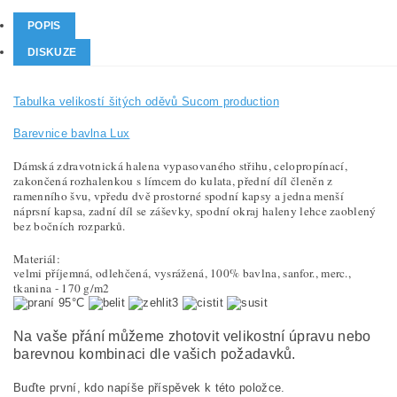
POPIS
DISKUZE
Tabulka velikostí šitých oděvů Sucom production
Barevnice bavlna Lux
Dámská zdravotnická halena vypasovaného střihu, celopropínací,
zakončená rozhalenkou s límcem do kulata,
přední díl členěn z
ramenního švu
, vpředu dvě prostorné spodní kapsy a jedna menší
náprsní kapsa, zadní díl se záševky, spodní okraj haleny lehce zaoblený
bez bočních rozparků.
Materiál:
velmi příjemná, odlehčená, vysrážená, 100% bavlna, sanfor., merc.,
tkanina - 170 g/m2
95°C
Na vaše přání můžeme zhotovit velikostní úpravu nebo
barevnou kombinaci dle vašich požadavků.
Buďte první, kdo napíše příspěvek k této položce.