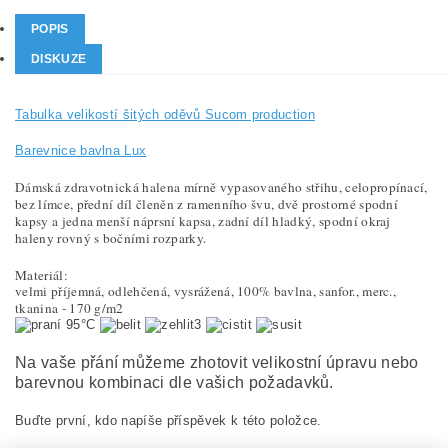
POPIS
DISKUZE
Tabulka velikostí šitých oděvů Sucom production
Barevnice bavlna Lux
Dámská zdravotnická halena
mírně vypasovaného střihu
, celopropínací,
bez límce,
přední díl členěn z ramenního švu
, dvě prostorné spodní
kapsy a jedna menší náprsní kapsa, zadní díl hladký, spodní okraj
haleny rovný s bočními rozparky.
Materiál:
velmi příjemná, odlehčená, vysrážená, 100% bavlna, sanfor., merc.,
tkanina - 170 g/m2
95°C
Na vaše přání můžeme zhotovit velikostní úpravu nebo
barevnou kombinaci dle vašich požadavků.
Buďte první, kdo napíše příspěvek k této položce.