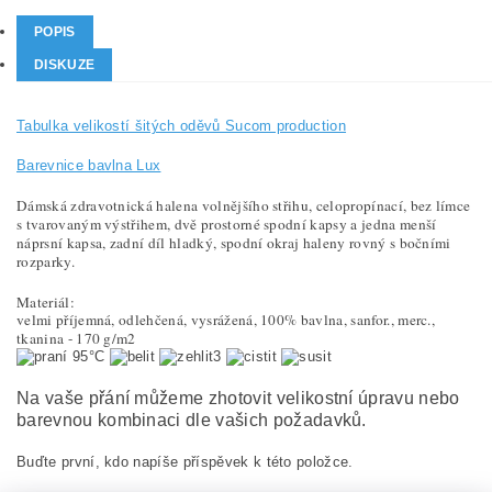
POPIS
DISKUZE
Tabulka velikostí šitých oděvů Sucom production
Barevnice bavlna Lux
Dámská zdravotnická halena volnějšího střihu, celopropínací, bez límce
s tvarovaným výstřihem, dvě prostorné spodní kapsy a jedna menší
náprsní kapsa, zadní díl hladký, spodní okraj haleny rovný s bočními
rozparky.
Materiál:
velmi příjemná, odlehčená, vysrážená, 100% bavlna, sanfor., merc.,
tkanina - 170 g/m2
95°C
Na vaše přání můžeme zhotovit velikostní úpravu nebo
barevnou kombinaci dle vašich požadavků.
Buďte první, kdo napíše příspěvek k této položce.