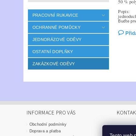
50 % pol
Popis:
PRACOVNÍ RUKAVICE
jednoduch
Buďte prv
OCHRANNÉ POMŮCKY
Přid
JEDNORÁZOVÉ ODĚVY
OSTATNÍ DOPLŇKY
ZAKÁZKOVÉ ODĚVY
INFORMACE PRO VÁS
KONTAK
Obchodní podmínky
info
@
Doprava a platba
Tento web 
376 52