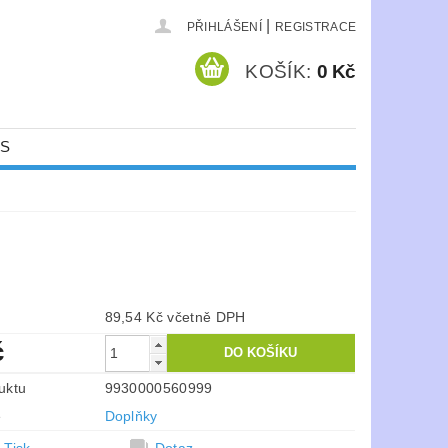
|
PŘIHLÁŠENÍ
REGISTRACE
KOŠÍK:
0 Kč
ÁS
89,54 Kč včetně DPH
č
uktu
9930000560999
e
Doplňky