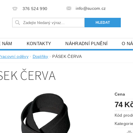
info@sucom.cz
376 524 990
E NÁM
KONTAKTY
NÁHRADNÍ PLNĚNÍ
O N
Pracovní oděvy
Doplňky
PÁSEK ČERVA
SEK ČERVA
Cena
74 K
Kód prod
Kategori