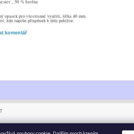
yester ,
50 % bavlna
ý opasek pro všestranné využití, šířka 40 mm.
ní, kdo napíše příspěvek k této položce.
at komentář
T
sucom.cz
používá soubory
cookie
. Dalším procházením
4 990