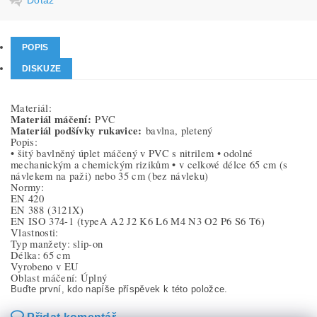
POPIS
DISKUZE
Materiál:
Materiál máčení:
PVC
Materiál podšívky rukavice:
bavlna, pletený
Popis:
• šitý bavlněný úplet máčený v PVC s nitrilem • odolné
mechanickým a chemickým rizikům • v celkové délce 65 cm (s
návlekem na paži) nebo 35 cm (bez návleku)
Normy:
EN 420
EN 388
(3121X)
EN ISO 374-1
(typeA A2 J2 K6 L6 M4 N3 O2 P6 S6 T6)
Vlastnosti:
Typ manžety: slip-on
Délka: 65 cm
Vyrobeno v EU
Oblast máčení: Úplný
Buďte první, kdo napíše příspěvek k této položce.