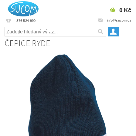
0 Kč
info@sucom.cz
376 524 990
ČEPICE RYDE