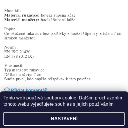
Materiál:
Materiál rukavice:
hovězí štípená kůže
Materiál manžety:
hovězí štípená kůže
Popis:
Celokožené rukavice bez podšívky z hovězí štípenky, s tuhou 7 cm
širokou manžetou.
Normy:
EN ISO 21420
EN 388
(3121X)
Vlastnosti:
Typ manžety: rukavice
Délka manžety: 7 cm
Buďte první, kdo napíše příspěvek k této položce.
Přidat komentář
Tento web používá soubory
cookie
. Dalším procházením
tohoto webu vyjadřujete souhlas s jejich používáním.
NASTAVENÍ
2026 ©
Sucom production s.r.o.
, všechna práva vyhrazena